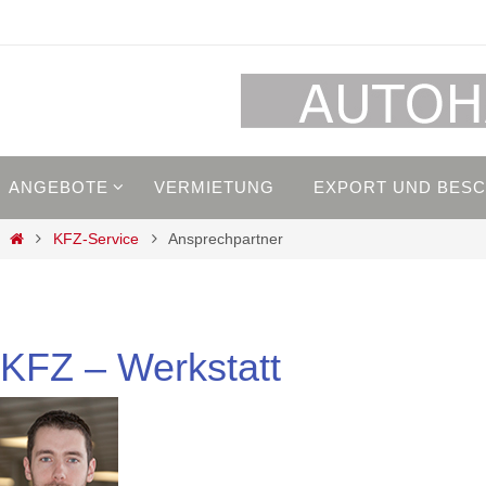
Zum
Inhalt
springen
Zum
ANGEBOTE
VERMIETUNG
EXPORT UND BES
Inhalt
springen
Start
KFZ-Service
Ansprechpartner
KFZ – Werkstatt